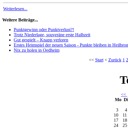
Weiterlesen...
Weitere Beiträge...
Punktgewinn oder Punktverlust?!
Trotz Niederlage, souveräne erste Halbzeit
Gut gespielt – Knapp verloren
Erstes Heimspiel der neuen Saison - Punkte bleiben in Heilbro
Nix zu holen in Oedheim
<<
Start
<
Zurück
1
T
<<
Mo
D
3
4
10
11
17
18
24
25