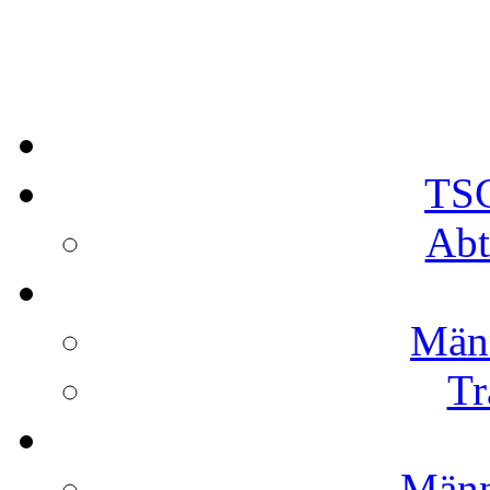
TSG
Abt
Männ
Tr
Männ