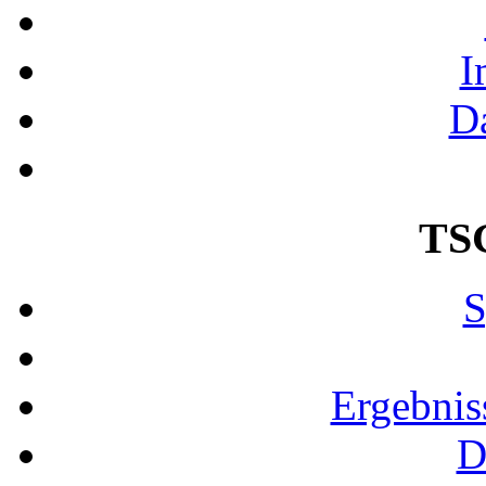
I
D
TS
S
Ergebnis
D